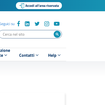
Accedi all'area riservata
Seguici su
zione
te
Contatti
Help