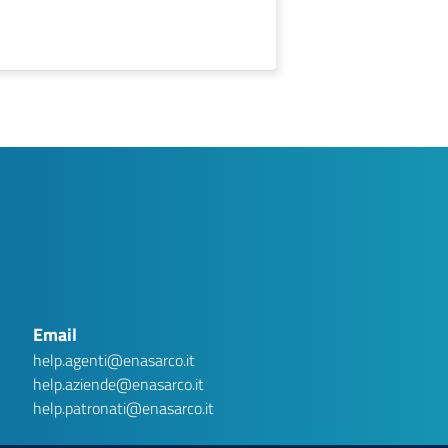
AI assistant
Ver.1 .1
Privacy Disclaimer
Gentile utente, Argo è una chatbot basata su intelligenza
artificiale generativa. Stai interagendo con un sistema
automatizzato e non con un operatore umano. Le conversazioni
potranno essere conservate per un massimo di tre (3) mesi al
Email
fine di migliorare la qualità del servizio e garantire la sicurezza
dello stesso. Ti invitiamo a non inserire dati personali
(nominativi, codici fiscali, numeri di telefono, matricole, ecc.), in
help.agenti@enasarco.it
quanto non necessari per ottenere le informazioni richieste.
Eventuali dati personali inseriti saranno cancellati dalla
help.aziende@enasarco.it
Fondazione. Per informazioni sul trattamento dei dati personali,
consulta la nostra informativa privacy:
Privacy Policy
help.patronati@enasarco.it
HO CAPITO.
ESCI E CHIUDI CHAT