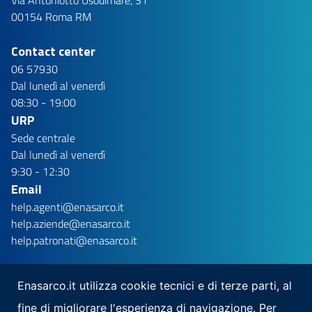
00154 Roma RM
Contact center
06 57930
Dal lunedì al venerdì
08:30 - 19:00
URP
Sede centrale
Dal lunedì al venerdì
9:30 - 12:30
Email
help.agenti@enasarco.it
help.aziende@enasarco.it
help.patronati@enasarco.it
Enasarco.it utilizza cookie tecnici e di terze parti, al
fine di migliorare l'esperienza di navigazione. Per