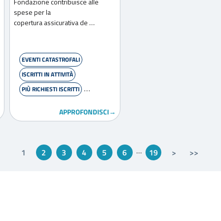
Fondazione contribuisce alle
spese per la
copertura assicurativa de …
EVENTI CATASTROFALI
ISCRITTI IN ATTIVITÀ
PIÙ RICHIESTI ISCRITTI
WELFARE
APPROFONDISCI→
...
1
2
3
4
5
6
19
>
>>