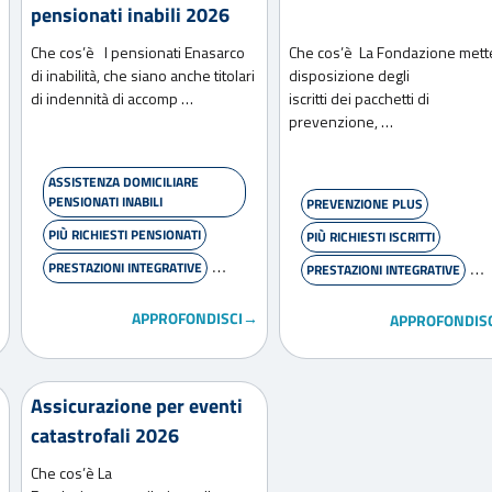
pensionati inabili 2026
Che cos’è I pensionati Enasarco
Che cos’è La Fondazione mett
di inabilità, che siano anche titolari
disposizione degli
di indennità di accomp …
iscritti dei pacchetti di
prevenzione, …
ASSISTENZA DOMICILIARE
PENSIONATI INABILI
PREVENZIONE PLUS
PIÙ RICHIESTI PENSIONATI
PIÙ RICHIESTI ISCRITTI
PRESTAZIONI INTEGRATIVE
PRESTAZIONI INTEGRATIVE
WELFARE
WELFARE
APPROFONDISCI→
APPROFONDIS
Assicurazione per eventi
catastrofali 2026
Che cos’è La