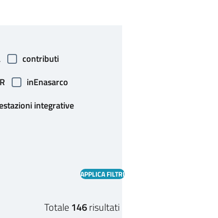
a
contributi
RR
inEnasarco
estazioni integrative
Totale
146
risultati