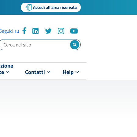
Accedi all'area riservata
Seguici su
zione
te
Contatti
Help