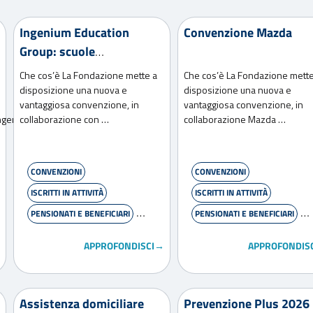
Ingenium Education
Convenzione Mazda
Group: scuole
internazionali a Roma e
Che cos’è La Fondazione mette a
Che cos’è La Fondazione mette
Ferrara
disposizione una nuova e
disposizione una nuova e
vantaggiosa convenzione, in
vantaggiosa convenzione, in
Ingenium
collaborazione con …
collaborazione Mazda …
CONVENZIONI
CONVENZIONI
ISCRITTI IN ATTIVITÀ
ISCRITTI IN ATTIVITÀ
PENSIONATI E BENEFICIARI
PENSIONATI E BENEFICIARI
PIÙ RICHIESTI ISCRITTI
PIÙ RICHIESTI ISCRITTI
APPROFONDISCI→
APPROFONDIS
WELFARE
WELFARE
Assistenza domiciliare
Prevenzione Plus 2026