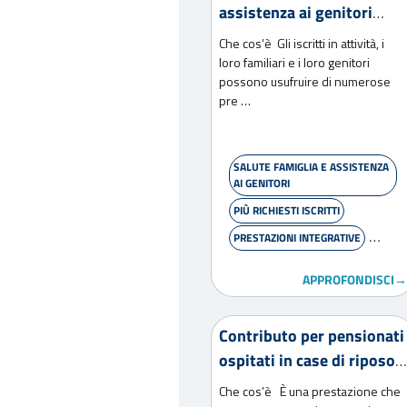
assistenza ai genitori
2026
Che cos’è Gli iscritti in attività, i
loro familiari e i loro genitori
possono usufruire di numerose
pre …
SALUTE FAMIGLIA E ASSISTENZA
AI GENITORI
PIÙ RICHIESTI ISCRITTI
PRESTAZIONI INTEGRATIVE
WELFARE
APPROFONDISCI→
Contributo per pensionati
ospitati in case di riposo
2026
Che cos’è È una prestazione che