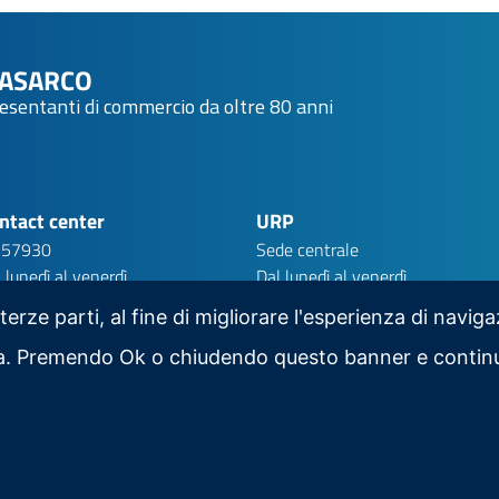
NASARCO
resentanti di commercio da oltre 80 anni
ntact center
URP
 57930
Sede centrale
 lunedì al venerdì
Dal lunedì al venerdì
:30 - 19:00
9:30 - 12:30
 terze parti, al fine di migliorare l'esperienza di navig
iva. Premendo Ok o chiudendo questo banner e contin
Scarica la nostra app per mobile