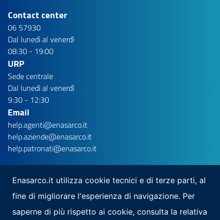
Contact center
06 57930
Dal lunedì al venerdì
08:30 - 19:00
URP
Sede centrale
Dal lunedì al venerdì
9:30 - 12:30
Email
help.agenti@enasarco.it
help.aziende@enasarco.it
help.patronati@enasarco.it
Enasarco.it utilizza cookie tecnici e di terze parti, al
fine di migliorare l'esperienza di navigazione. Per
Seguici su
saperne di più rispetto ai cookie, consulta la relativa