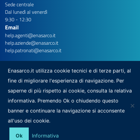
Sede centrale
Dal lunedì al venerdì
9:30 - 12:30
Email
help.agenti@enasarco.it
help.aziende@enasarco.it
help.patronati@enasarco.it
Enasarco.it utilizza cookie tecnici e di terze parti, al
fine di migliorare l'esperienza di navigazione. Per
Seguici su
saperne di più rispetto ai cookie, consulta la relativa
Scarica la nostra app per mobile
informativa. Premendo Ok o chiudendo questo
banner e continuare la navigazione si acconsente
all'uso dei cookie.
Note Legali
Privacy
Mappa del sito
Area Riservata
Ok
Informativa
Social Media Policy
Contatti
RSS