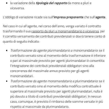
la variazione della
tipologia del rapporto
da mono a pluri e
viceversa.
L’obbligo di variazione ricade sia sull
’impresa preponente
che sull’
agente
.
Nel caso in cui all’agente, nel corso dell’anno, venga variato il contratto
trasformando il suo
rapporto da pluri a monomandatario o viceversa
, per
il corretto versamento dei contributi previdenziali si dovrà tenere conto di
quanto di seguito indicato:
Trasformazione da agente plurimandatario a monomandatario
: se il
contributo versato sino al momento della trasformazione è inferiore
o pari al massimale previsto per agenti plurimandatari è consentita
l’integrazione dei contributi previdenziali obbligatori sino alla
concorrenza del massimale annuo previsto per gli agenti
monomandatari.
Trasformazione da agente monomandatario a plurimandatario
: se il
contributo versato sino al momento della modifica contrattuale è
superiore al massimale previsto per agenti plurimandatari, nulla è
più dovuto a titolo di contributi previdenziali obbligatori. In nessun
caso, comunque, è previsto il rimborso delle somme versate in più
rispetto al massimale da plurimandatario.