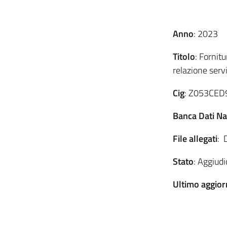
Anno
: 2023
Titolo
: Fornit
relazione serv
Cig
: Z053CED
Banca Dati Naz
File allegati
: 
Stato
: Aggiudi
Ultimo aggio