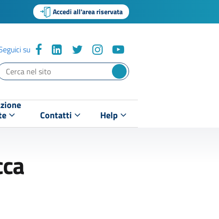
Accedi all'area riservata
Seguici su
zione
te
Contatti
Help
cca