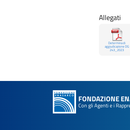
Allegati
Determina di
aggiudicazione DG
243_2023
FONDAZIONE E
Con gli Agenti e i Rapp