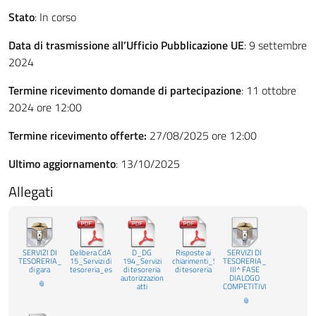
Stato
: In corso
Data di trasmissione all’Ufficio Pubblicazione UE
: 9 settembre
2024
Termine ricevimento domande di partecipazione
: 11 ottobre
2024 ore 12:00
Termine ricevimento offerte:
27/08/2025 ore 12:00
Ultimo aggiornamento
: 13/10/2025
Allegati
SERVIZI DI
Delibera CdA
D_DG
Risposte ai
SERVIZI DI
TESORERIA_Documentazione
15_Servizi di
194_Servizi
chiarimenti_Servizi
TESORERIA_DOCUMENTAZ
di gara
tesoreria_esplemento
di tesoreria
di tesoreria
III^ FASE
autorizzazione
DIALOGO
atti
COMPETITIVO