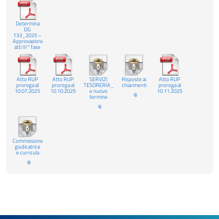
Determina
DG
133_2025 –
Approvazione
atti III° fase
Atto RUP
Atto RUP
SERVIZI
Risposte ai
Atto RUP
proroga al
proroga al
TESORERIA_Rettifica
chiarimenti
proroga al
10.07.2025
10.10.2025
e nuovo
10.11.2025
termine
Commissione
giudicatrice
e curricula