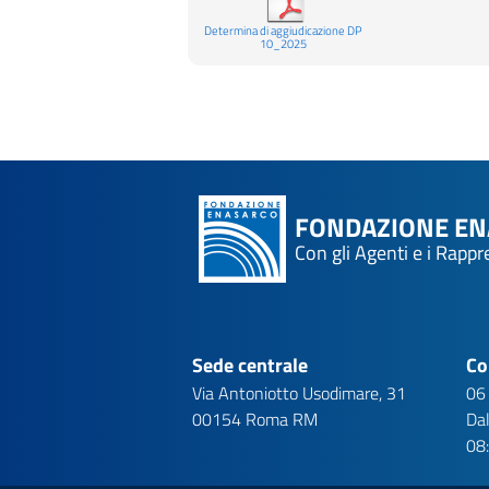
Determina di aggiudicazione DP
10_2025
FONDAZIONE E
Con gli Agenti e i Rapp
Sede centrale
Co
Via Antoniotto Usodimare, 31
06
00154 Roma RM
Dal
08