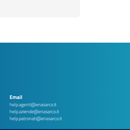
AI assistant
Ver.1 .1
Privacy Disclaimer
Gentile utente, Argo è una chatbot basata su intelligenza
artificiale generativa. Stai interagendo con un sistema
automatizzato e non con un operatore umano. Le conversazioni
potranno essere conservate per un massimo di tre (3) mesi al
Email
fine di migliorare la qualità del servizio e garantire la sicurezza
dello stesso. Ti invitiamo a non inserire dati personali
(nominativi, codici fiscali, numeri di telefono, matricole, ecc.), in
help.agenti@enasarco.it
quanto non necessari per ottenere le informazioni richieste.
Eventuali dati personali inseriti saranno cancellati dalla
help.aziende@enasarco.it
Fondazione. Per informazioni sul trattamento dei dati personali,
consulta la nostra informativa privacy:
Privacy Policy
help.patronati@enasarco.it
HO CAPITO.
ESCI E CHIUDI CHAT