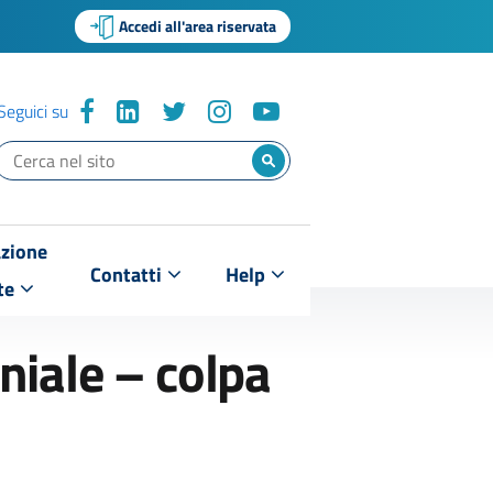
Accedi all'area riservata
Seguici su
zione
Contatti
Help
te
niale – colpa