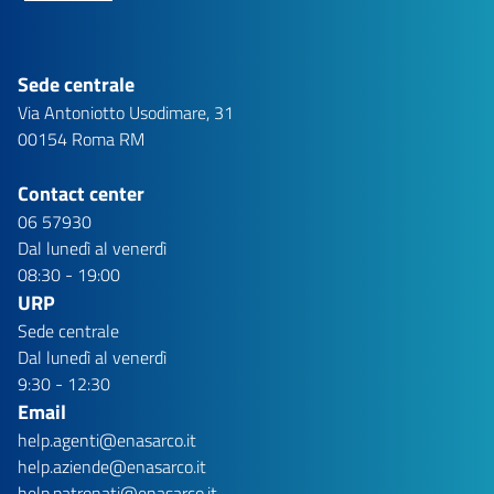
Sede centrale
Via Antoniotto Usodimare, 31
00154 Roma RM
Contact center
06 57930
Dal lunedì al venerdì
08:30 - 19:00
URP
Sede centrale
Dal lunedì al venerdì
9:30 - 12:30
Email
help.agenti@enasarco.it
help.aziende@enasarco.it
help.patronati@enasarco.it