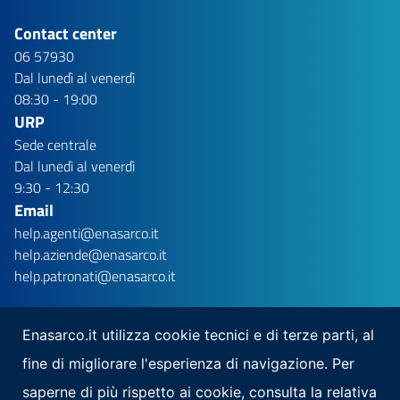
Contact center
06 57930
Dal lunedì al venerdì
08:30 - 19:00
URP
Sede centrale
Dal lunedì al venerdì
9:30 - 12:30
Email
help.agenti@enasarco.it
help.aziende@enasarco.it
help.patronati@enasarco.it
Enasarco.it utilizza cookie tecnici e di terze parti, al
fine di migliorare l'esperienza di navigazione. Per
Seguici su
saperne di più rispetto ai cookie, consulta la relativa