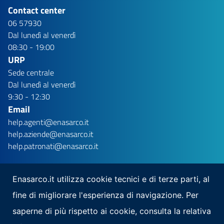
Contact center
06 57930
Dal lunedì al venerdì
08:30 - 19:00
URP
Sede centrale
Dal lunedì al venerdì
9:30 - 12:30
Email
help.agenti@enasarco.it
help.aziende@enasarco.it
help.patronati@enasarco.it
Enasarco.it utilizza cookie tecnici e di terze parti, al
fine di migliorare l'esperienza di navigazione. Per
Seguici su
saperne di più rispetto ai cookie, consulta la relativa
Scarica la nostra app per mobile