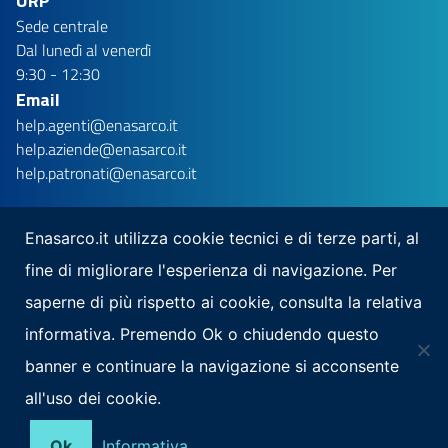
URP
Sede centrale
Dal lunedì al venerdì
9:30 - 12:30
Email
help.agenti@enasarco.it
help.aziende@enasarco.it
help.patronati@enasarco.it
Enasarco.it utilizza cookie tecnici e di terze parti, al
fine di migliorare l'esperienza di navigazione. Per
Seguici su
saperne di più rispetto ai cookie, consulta la relativa
Scarica la nostra app per mobile
informativa. Premendo Ok o chiudendo questo
banner e continuare la navigazione si acconsente
all'uso dei cookie.
Note Legali
Privacy
Mappa del sito
Area Riservata
Ok
Informativa