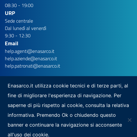
08:30 - 19:00
URP
Sede centrale
Dal lunedì al venerdì
9:30 - 12:30
Email
help.agenti@enasarco.it
help.aziende@enasarco.it
help.patronati@enasarco.it
Enasarco.it utilizza cookie tecnici e di terze parti, al
fine di migliorare l'esperienza di navigazione. Per
Seguici su
saperne di più rispetto ai cookie, consulta la relativa
Scarica la nostra app per mobile
informativa. Premendo Ok o chiudendo questo
banner e continuare la navigazione si acconsente
all'uso dei cookie.
Note Legali
Privacy
Mappa del sito
Area Riservata