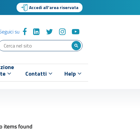
Accedi all'area riservata
Seguici su
zione
nte
Contatti
Help
o items found