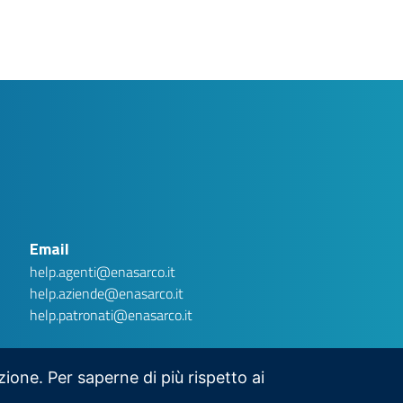
AI assistant
Ver.1 .1
Privacy Disclaimer
Gentile utente, Argo è una chatbot basata su intelligenza
artificiale generativa. Stai interagendo con un sistema
automatizzato e non con un operatore umano. Le conversazioni
potranno essere conservate per un massimo di tre (3) mesi al
Email
fine di migliorare la qualità del servizio e garantire la sicurezza
dello stesso. Ti invitiamo a non inserire dati personali
(nominativi, codici fiscali, numeri di telefono, matricole, ecc.), in
help.agenti@enasarco.it
quanto non necessari per ottenere le informazioni richieste.
Eventuali dati personali inseriti saranno cancellati dalla
help.aziende@enasarco.it
Fondazione. Per informazioni sul trattamento dei dati personali,
consulta la nostra informativa privacy:
Privacy Policy
help.patronati@enasarco.it
HO CAPITO.
ESCI E CHIUDI CHAT
azione. Per saperne di più rispetto ai