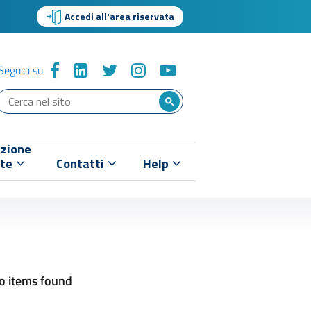
Accedi all'area riservata
Seguici su
zione
nte
Contatti
Help
o items found