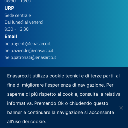
08:30 - 19:00
URP
Sede centrale
Dal lunedì al venerdì
9:30 - 12:30
Email
help.agenti@enasarco.it
help.aziende@enasarco.it
help.patronati@enasarco.it
Enasarco.it utilizza cookie tecnici e di terze parti, al
fine di migliorare l'esperienza di navigazione. Per
Seguici su
saperne di più rispetto ai cookie, consulta la relativa
Scarica la nostra app per mobile
informativa. Premendo Ok o chiudendo questo
banner e continuare la navigazione si acconsente
all'uso dei cookie.
Note Legali
Privacy
Mappa del sito
Area Riservata