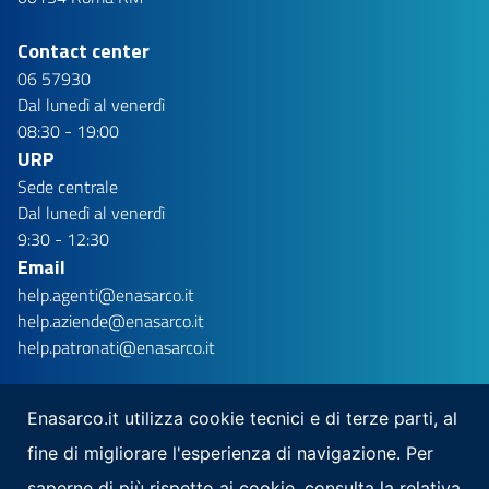
Contact center
06 57930
Dal lunedì al venerdì
08:30 - 19:00
URP
Sede centrale
Dal lunedì al venerdì
9:30 - 12:30
Email
help.agenti@enasarco.it
help.aziende@enasarco.it
help.patronati@enasarco.it
Enasarco.it utilizza cookie tecnici e di terze parti, al
fine di migliorare l'esperienza di navigazione. Per
Seguici su
saperne di più rispetto ai cookie, consulta la relativa