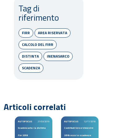
Tag di
riferimento
FIRR
AREA RISERVATA
CALCOLO DEL FIRR
DISTINTA
INENASARCO
SCADENZA
Articoli correlati
AUTOFOCUS
21/03/2019
AUTOFOCUS
12/11/2018
Scadenzario: la distinta
Contributi terzo trimestre
Firr 2018
2018: ecco le scadenze