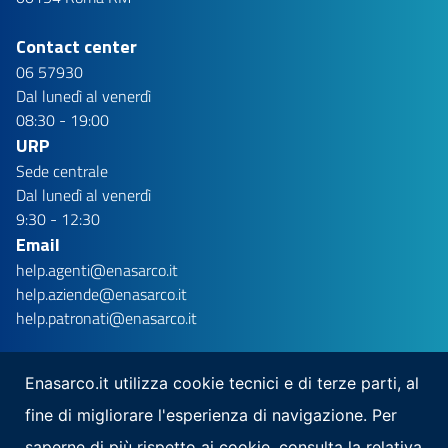
Contact center
06 57930
Dal lunedì al venerdì
08:30 - 19:00
URP
Sede centrale
Dal lunedì al venerdì
9:30 - 12:30
Email
help.agenti@enasarco.it
help.aziende@enasarco.it
help.patronati@enasarco.it
Enasarco.it utilizza cookie tecnici e di terze parti, al
fine di migliorare l'esperienza di navigazione. Per
Seguici su
saperne di più rispetto ai cookie, consulta la relativa