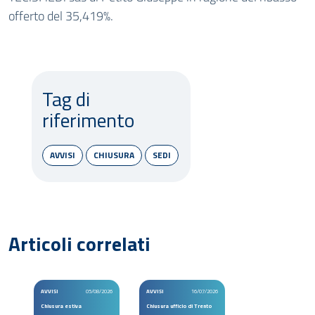
offerto del 35,419%.
Tag di
riferimento
AVVISI
CHIUSURA
SEDI
Articoli correlati
AVVISI
05/08/2026
AVVISI
16/07/2026
Chiusura estiva
Chiusura ufficio di Trento