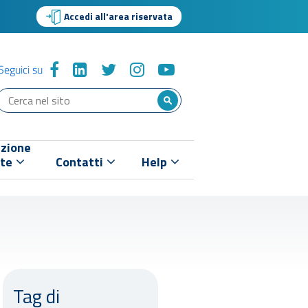
Accedi all'area riservata
Seguici su
zione
nte
Contatti
Help
Tag di