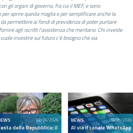
n gli organi di governo, fra cui il MEF, e sono
io per aprire questa maglia e per semplificare anche la
da permettere ai fondi di previdenza di poter puntare
ornire agli iscritti l’assistenza che meritano. Chi investe
 vuole investire sul futuro c’è bisogno che sia
NEWS
NEWS
02/06/2026
08/05/2026
esta della Repubblica: il
Al via il canale WhatsApp