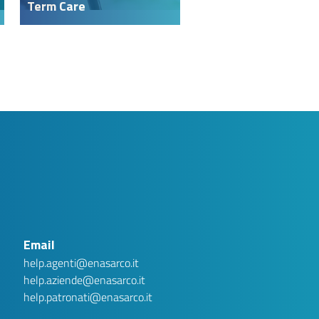
Term Care
AI assistant
Ver.1 .1
Privacy Disclaimer
Gentile utente, Argo è una chatbot basata su intelligenza
artificiale generativa. Stai interagendo con un sistema
automatizzato e non con un operatore umano. Le conversazioni
potranno essere conservate per un massimo di tre (3) mesi al
Email
fine di migliorare la qualità del servizio e garantire la sicurezza
dello stesso. Ti invitiamo a non inserire dati personali
(nominativi, codici fiscali, numeri di telefono, matricole, ecc.), in
help.agenti@enasarco.it
quanto non necessari per ottenere le informazioni richieste.
Eventuali dati personali inseriti saranno cancellati dalla
help.aziende@enasarco.it
Fondazione. Per informazioni sul trattamento dei dati personali,
consulta la nostra informativa privacy:
Privacy Policy
help.patronati@enasarco.it
HO CAPITO.