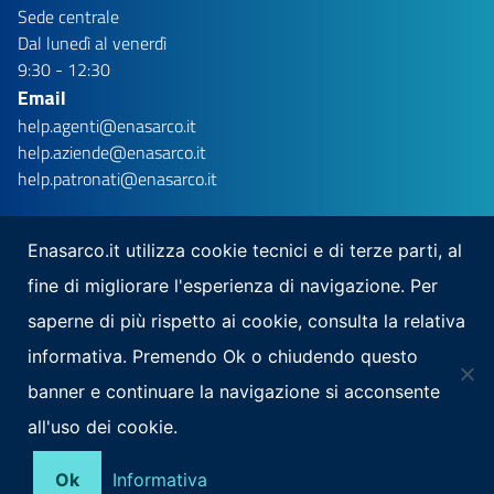
Sede centrale
Dal lunedì al venerdì
9:30 - 12:30
Email
help.agenti@enasarco.it
help.aziende@enasarco.it
help.patronati@enasarco.it
Enasarco.it utilizza cookie tecnici e di terze parti, al
fine di migliorare l'esperienza di navigazione. Per
Seguici su
saperne di più rispetto ai cookie, consulta la relativa
Scarica la nostra app per mobile
informativa. Premendo Ok o chiudendo questo
banner e continuare la navigazione si acconsente
all'uso dei cookie.
Note Legali
Privacy
Mappa del sito
Area Riservata
Ok
Informativa
Social Media Policy
Contatti
RSS