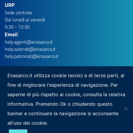
URP
Sede centrale
Dal lunedì al venerdì
9:30 - 12:30
Email
help.agenti@enasarco.it
help.aziende@enasarco.it
help.patronati@enasarco.it
Enasarco.it utilizza cookie tecnici e di terze parti, al
fine di migliorare l'esperienza di navigazione. Per
Seguici su
saperne di più rispetto ai cookie, consulta la relativa
Scarica la nostra app per mobile
informativa. Premendo Ok o chiudendo questo
banner e continuare la navigazione si acconsente
all'uso dei cookie.
Note Legali
Privacy
Mappa del sito
Area Riservata