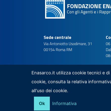
FONDAZIONE EN
Con gli Agenti e i Rapp
Sede centrale
Co
Via Antoniotto Usodimare, 31
06
00154 Roma RM
Dal
08
Enasarco.it utilizza cookie tecnici e di
cookie, consulta la relativa informat
Seguici su
all'uso dei cookie.
Ok
Informativa
Note Legali
Privacy
Mappa del sito