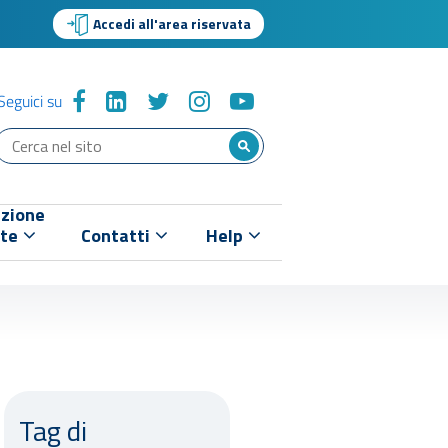
Accedi all'area riservata
Seguici su
zione
nte
Contatti
Help
Tag di