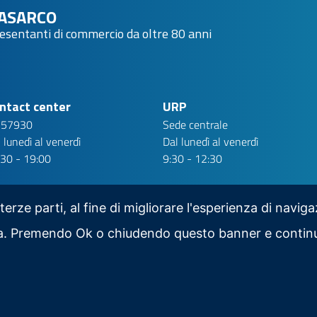
ASARCO
resentanti di commercio da oltre 80 anni
ntact center
URP
 57930
Sede centrale
 lunedì al venerdì
Dal lunedì al venerdì
:30 - 19:00
9:30 - 12:30
 terze parti, al fine di migliorare l'esperienza di navig
iva. Premendo Ok o chiudendo questo banner e contin
Scarica la nostra app per mobile
Area Riservata
Social Media Policy
Contatti
RSS