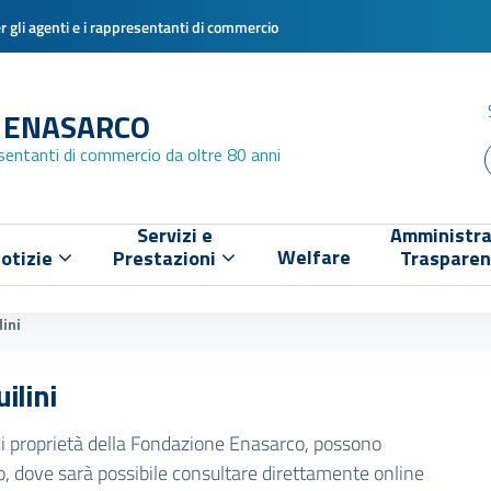
 gli agenti e i rappresentanti di commercio
 ENASARCO
esentanti di commercio da oltre 80 anni
Servizi e
Amministra
Welfare
otizie
Prestazioni
Traspare
lini
uilini
li di proprietà della Fondazione Enasarco, possono
co, dove sarà possibile consultare direttamente online