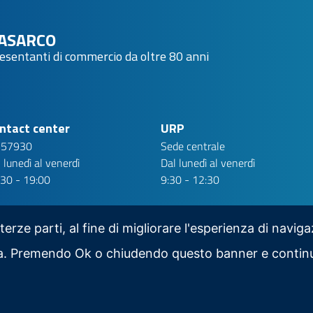
ASARCO
resentanti di commercio da oltre 80 anni
ntact center
URP
 57930
Sede centrale
 lunedì al venerdì
Dal lunedì al venerdì
:30 - 19:00
9:30 - 12:30
 terze parti, al fine di migliorare l'esperienza di navig
iva. Premendo Ok o chiudendo questo banner e contin
Scarica la nostra app per mobile