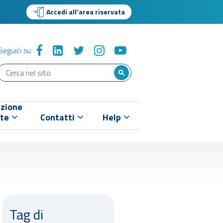
Accedi all'area riservata
Seguici su
zione
nte
Contatti
Help
Tag di