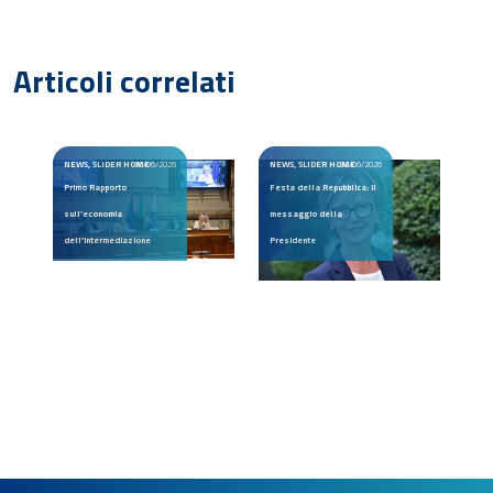
Articoli correlati
NEWS, SLIDER HOME
30/06/2026
NEWS, SLIDER HOME
02/06/2026
Primo Rapporto
Festa della Repubblica: il
sull’economia
messaggio della
dell’intermediazione
Presidente