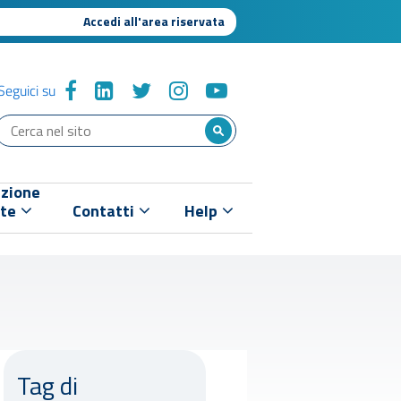
Accedi all'area riservata
Seguici su
zione
nte
Contatti
Help
Tag di