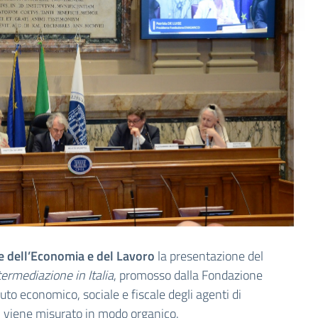
e dell’Economia e del Lavoro
la presentazione del
ermediazione in Italia
, promosso dalla Fondazione
buto economico, sociale e fiscale degli agenti di
i viene misurato in modo organico.