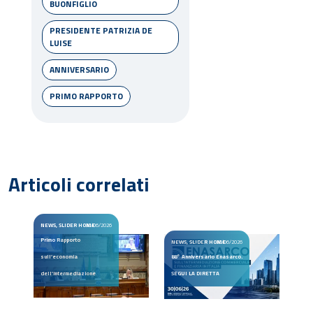
BUONFIGLIO
PRESIDENTE PATRIZIA DE
LUISE
ANNIVERSARIO
PRIMO RAPPORTO
Articoli correlati
NEWS, SLIDER HOME
30/06/2026
Primo Rapporto
NEWS, SLIDER HOME
30/06/2026
sull’economia
88° Anniversario Enasarco.
dell’intermediazione
SEGUI LA DIRETTA