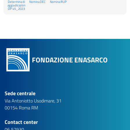
Determina di
Nomina DEC
Nomina RUP
aggiudicazione
DP 45_2023
FONDAZIONE ENASARCO
Sede centrale
Via Antoniotto Usodimare, 31
00154 Roma RM
Contact center
06 57930