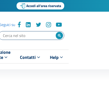
Accedi all'area riservata
Seguici su
zione
te
Contatti
Help