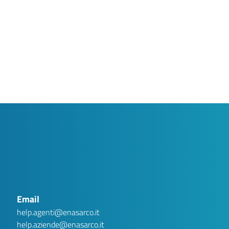
AI assistant
Ver.1 .1
Privacy Disclaimer
Gentile utente, Argo è una chatbot basata su intelligenza
artificiale generativa. Stai interagendo con un sistema
automatizzato e non con un operatore umano. Le conversazioni
potranno essere conservate per un massimo di tre (3) mesi al
Email
fine di migliorare la qualità del servizio e garantire la sicurezza
dello stesso. Ti invitiamo a non inserire dati personali
(nominativi, codici fiscali, numeri di telefono, matricole, ecc.), in
help.agenti@enasarco.it
quanto non necessari per ottenere le informazioni richieste.
Eventuali dati personali inseriti saranno cancellati dalla
help.aziende@enasarco.it
Fondazione. Per informazioni sul trattamento dei dati personali,
consulta la nostra informativa privacy: