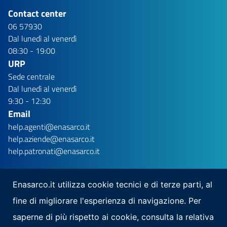
Contact center
06 57930
Dal lunedì al venerdì
08:30 - 19:00
URP
Sede centrale
Dal lunedì al venerdì
9:30 - 12:30
Email
help.agenti@enasarco.it
help.aziende@enasarco.it
help.patronati@enasarco.it
Enasarco.it utilizza cookie tecnici e di terze parti, al
fine di migliorare l'esperienza di navigazione. Per
Seguici su
saperne di più rispetto ai cookie, consulta la relativa
Scarica la nostra app per mobile