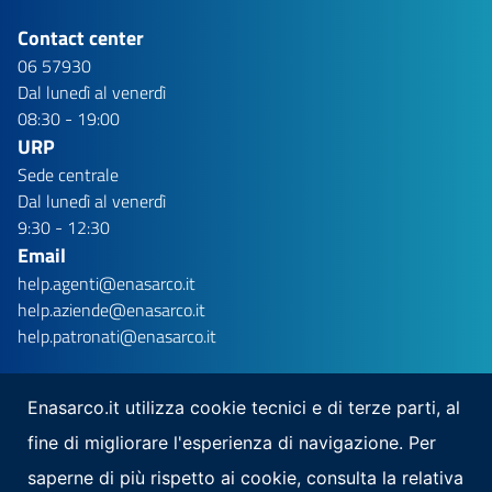
Contact center
06 57930
Dal lunedì al venerdì
08:30 - 19:00
URP
Sede centrale
Dal lunedì al venerdì
9:30 - 12:30
Email
help.agenti@enasarco.it
help.aziende@enasarco.it
help.patronati@enasarco.it
Enasarco.it utilizza cookie tecnici e di terze parti, al
fine di migliorare l'esperienza di navigazione. Per
Seguici su
saperne di più rispetto ai cookie, consulta la relativa