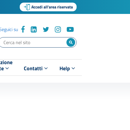
Accedi all'area riservata
Seguici su
zione
te
Contatti
Help