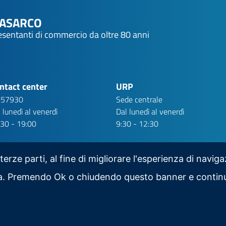
NASARCO
resentanti di commercio da oltre 80 anni
ntact center
URP
 57930
Sede centrale
 lunedì al venerdì
Dal lunedì al venerdì
:30 - 19:00
9:30 - 12:30
 terze parti, al fine di migliorare l'esperienza di navig
iva. Premendo Ok o chiudendo questo banner e contin
Scarica la nostra app per mobile
Area Riservata
Social Media Policy
Contatti
RSS