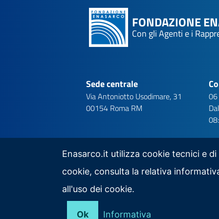
FONDAZIONE E
Con gli Agenti e i Rapp
Sede centrale
Co
Via Antoniotto Usodimare, 31
06
00154 Roma RM
Dal
08
Enasarco.it utilizza cookie tecnici e di
cookie, consulta la relativa informat
Seguici su
all'uso dei cookie.
Ok
Informativa
Note Legali
Privacy
Mappa del sito