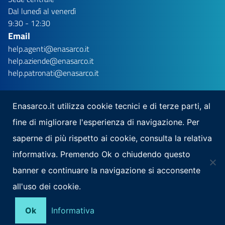
Dal lunedì al venerdì
9:30 - 12:30
Email
help.agenti@enasarco.it
help.aziende@enasarco.it
help.patronati@enasarco.it
Enasarco.it utilizza cookie tecnici e di terze parti, al
fine di migliorare l'esperienza di navigazione. Per
Seguici su
saperne di più rispetto ai cookie, consulta la relativa
Scarica la nostra app per mobile
informativa. Premendo Ok o chiudendo questo
banner e continuare la navigazione si acconsente
all'uso dei cookie.
Note Legali
Privacy
Mappa del sito
Area Riservata
Ok
Informativa
Social Media Policy
Contatti
RSS