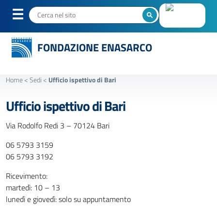
FONDAZIONE ENASARCO
Home
<
Sedi
<
Ufficio ispettivo di Bari
Ufficio ispettivo di Bari
Via Rodolfo Redi 3 – 70124 Bari
06 5793 3159
06 5793 3192
Ricevimento:
martedì: 10 – 13
lunedì e giovedì: solo su appuntamento