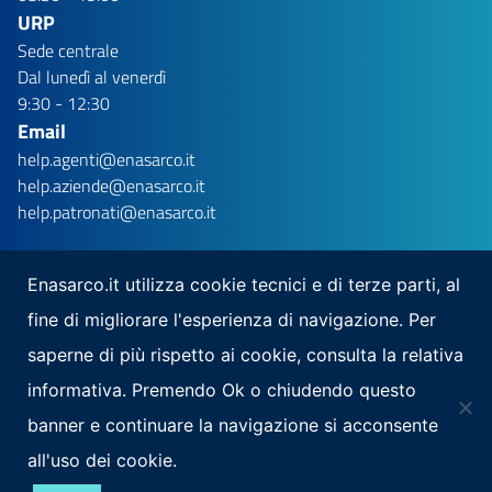
URP
Sede centrale
Dal lunedì al venerdì
9:30 - 12:30
Email
help.agenti@enasarco.it
help.aziende@enasarco.it
help.patronati@enasarco.it
Enasarco.it utilizza cookie tecnici e di terze parti, al
fine di migliorare l'esperienza di navigazione. Per
Seguici su
saperne di più rispetto ai cookie, consulta la relativa
Scarica la nostra app per mobile
informativa. Premendo Ok o chiudendo questo
banner e continuare la navigazione si acconsente
all'uso dei cookie.
Note Legali
Privacy
Mappa del sito
Area Riservata