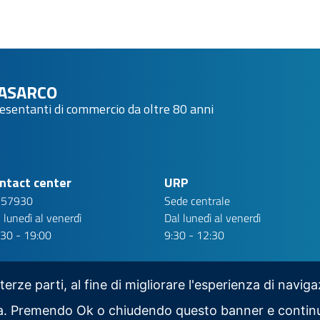
ASARCO
resentanti di commercio da oltre 80 anni
ntact center
URP
 57930
Sede centrale
 lunedì al venerdì
Dal lunedì al venerdì
:30 - 19:00
9:30 - 12:30
 terze parti, al fine di migliorare l'esperienza di navig
iva. Premendo Ok o chiudendo questo banner e contin
Scarica la nostra app per mobile