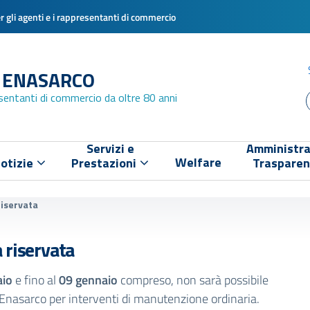
 gli agenti e i rappresentanti di commercio
 ENASARCO
esentanti di commercio da oltre 80 anni
Servizi e
Amministra
Welfare
otizie
Prestazioni
Traspare
riservata
 riservata
aio
e fino al
09 gennaio
compreso, non sarà possibile
inEnasarco per interventi di manutenzione ordinaria.