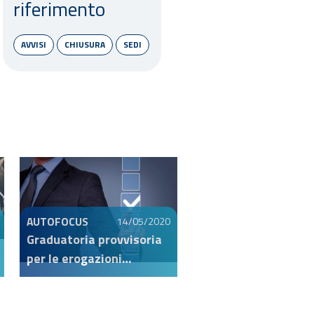
riferimento
AVVISI
CHIUSURA
SEDI
AUTOFOCUS
14/05/2020
Graduatoria provvisoria
per le erogazioni
straordinarie Covid-19