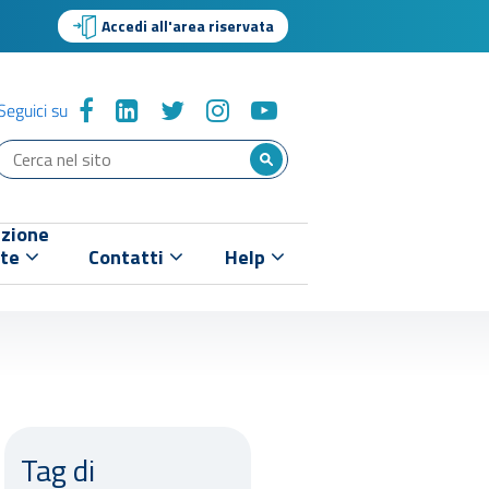
Accedi all'area riservata
Seguici su
zione
nte
Contatti
Help
Tag di