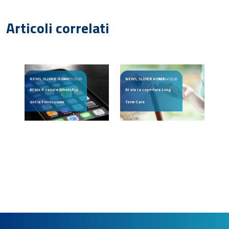
Articoli correlati
NEWS, SLIDER HOME
08/05/2026
NEWS, SLIDER HOME
30/04/2026
Al via il canale WhatsApp
Al via la copertura Long
della Fondazione
Term Care