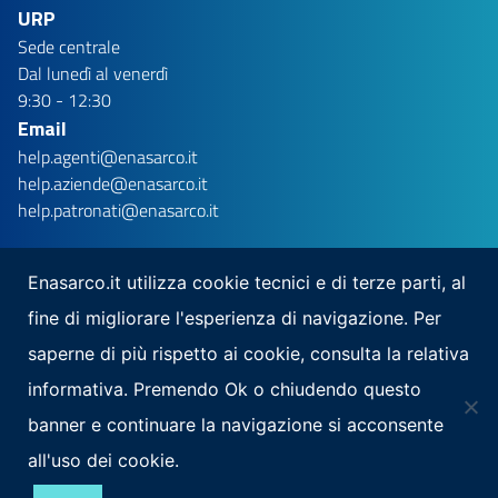
URP
Sede centrale
Dal lunedì al venerdì
9:30 - 12:30
Email
help.agenti@enasarco.it
help.aziende@enasarco.it
help.patronati@enasarco.it
Enasarco.it utilizza cookie tecnici e di terze parti, al
fine di migliorare l'esperienza di navigazione. Per
Seguici su
saperne di più rispetto ai cookie, consulta la relativa
Scarica la nostra app per mobile
informativa. Premendo Ok o chiudendo questo
banner e continuare la navigazione si acconsente
all'uso dei cookie.
Note Legali
Privacy
Mappa del sito
Area Riservata