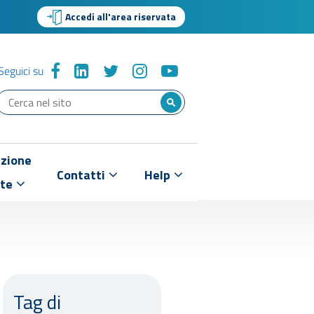
Accedi all'area riservata
Seguici su
zione
Contatti
Help
nte
Tag di