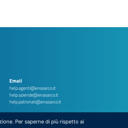
AI assistant
Ver.1 .1
Privacy Disclaimer
Gentile utente, Argo è una chatbot basata su intelligenza
artificiale generativa. Stai interagendo con un sistema
automatizzato e non con un operatore umano. Le conversazioni
potranno essere conservate per un massimo di tre (3) mesi al
Email
fine di migliorare la qualità del servizio e garantire la sicurezza
dello stesso. Ti invitiamo a non inserire dati personali
(nominativi, codici fiscali, numeri di telefono, matricole, ecc.), in
help.agenti@enasarco.it
quanto non necessari per ottenere le informazioni richieste.
Eventuali dati personali inseriti saranno cancellati dalla
help.aziende@enasarco.it
Fondazione. Per informazioni sul trattamento dei dati personali,
consulta la nostra informativa privacy:
Privacy Policy
help.patronati@enasarco.it
HO CAPITO.
ESCI E CHIUDI CHAT
azione. Per saperne di più rispetto ai