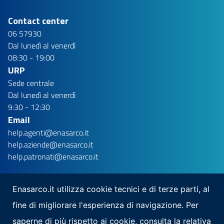
Contact center
06 57930
Dal lunedì al venerdì
08:30 - 19:00
URP
Sede centrale
Dal lunedì al venerdì
9:30 - 12:30
Email
help.agenti@enasarco.it
help.aziende@enasarco.it
help.patronati@enasarco.it
Enasarco.it utilizza cookie tecnici e di terze parti, al
fine di migliorare l'esperienza di navigazione. Per
Seguici su
saperne di più rispetto ai cookie, consulta la relativa