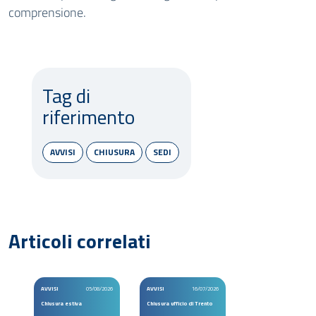
comprensione.
Tag di
riferimento
AVVISI
CHIUSURA
SEDI
Articoli correlati
AVVISI
05/08/2026
AVVISI
16/07/2026
Chiusura estiva
Chiusura ufficio di Trento