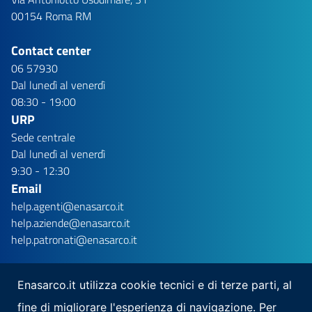
00154 Roma RM
Contact center
06 57930
Dal lunedì al venerdì
08:30 - 19:00
URP
Sede centrale
Dal lunedì al venerdì
9:30 - 12:30
Email
help.agenti@enasarco.it
help.aziende@enasarco.it
help.patronati@enasarco.it
Enasarco.it utilizza cookie tecnici e di terze parti, al
fine di migliorare l'esperienza di navigazione. Per