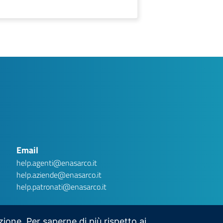
AI assistant
Ver.1 .1
Privacy Disclaimer
Gentile utente, Argo è una chatbot basata su intelligenza
artificiale generativa. Stai interagendo con un sistema
automatizzato e non con un operatore umano. Le conversazioni
potranno essere conservate per un massimo di tre (3) mesi al
Email
fine di migliorare la qualità del servizio e garantire la sicurezza
dello stesso. Ti invitiamo a non inserire dati personali
(nominativi, codici fiscali, numeri di telefono, matricole, ecc.), in
help.agenti@enasarco.it
quanto non necessari per ottenere le informazioni richieste.
Eventuali dati personali inseriti saranno cancellati dalla
help.aziende@enasarco.it
Fondazione. Per informazioni sul trattamento dei dati personali,
consulta la nostra informativa privacy:
Privacy Policy
help.patronati@enasarco.it
HO CAPITO.
ESCI E CHIUDI CHAT
azione. Per saperne di più rispetto ai