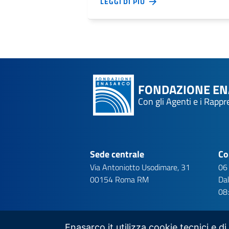
LEGGI DI PIÙ
FONDAZIONE E
Con gli Agenti e i Rapp
Sede centrale
Co
Via Antoniotto Usodimare, 31
06
00154 Roma RM
Dal
08
Enasarco.it utilizza cookie tecnici e di