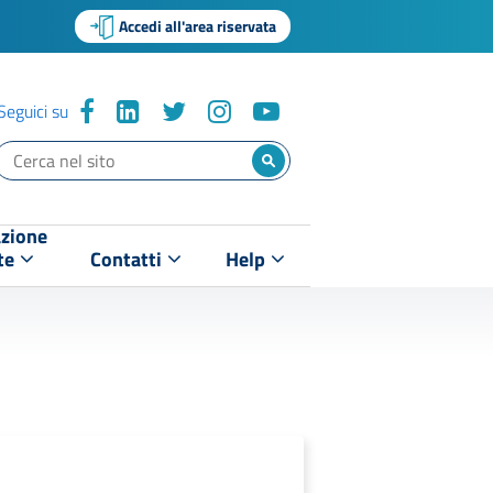
Accedi all'area riservata
Seguici su
zione
te
Contatti
Help