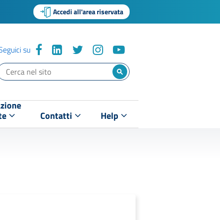
Accedi all'area riservata
Seguici su
zione
te
Contatti
Help