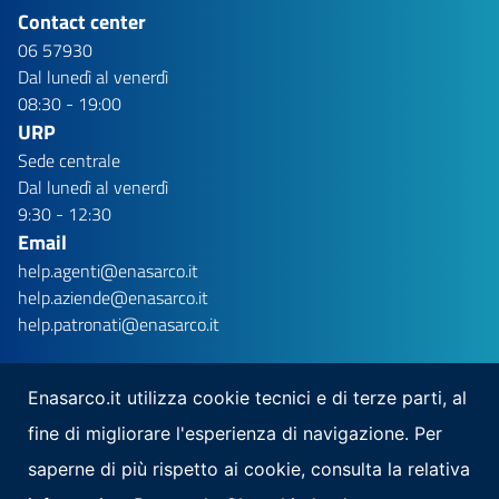
Contact center
06 57930
Dal lunedì al venerdì
08:30 - 19:00
URP
Sede centrale
Dal lunedì al venerdì
9:30 - 12:30
Email
help.agenti@enasarco.it
help.aziende@enasarco.it
help.patronati@enasarco.it
Enasarco.it utilizza cookie tecnici e di terze parti, al
fine di migliorare l'esperienza di navigazione. Per
Seguici su
saperne di più rispetto ai cookie, consulta la relativa
Scarica la nostra app per mobile